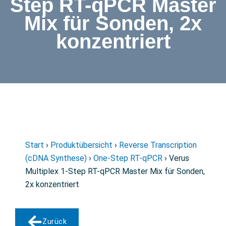
Step RT-qPCR Master
Mix für Sonden, 2x
konzentriert
Start
›
Produktübersicht
›
Reverse Transcription
(cDNA Synthese)
›
One-Step RT-qPCR
› Verus
Multiplex 1-Step RT-qPCR Master Mix für Sonden,
2x konzentriert
Zurück