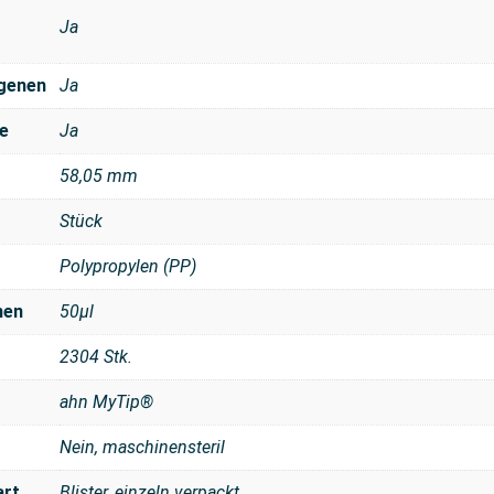
Ja
ogenen
Ja
e
Ja
58,05 mm
Stück
Polypropylen (PP)
men
50μl
2304 Stk.
ahn MyTip®
Nein, maschinensteril
art
Blister, einzeln verpackt