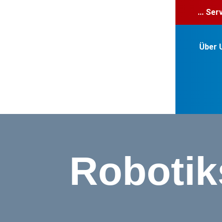
... Se
Über 
Robotik