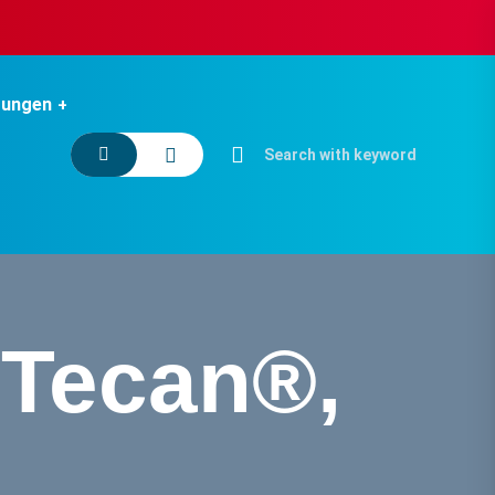
tungen
 Tecan®,