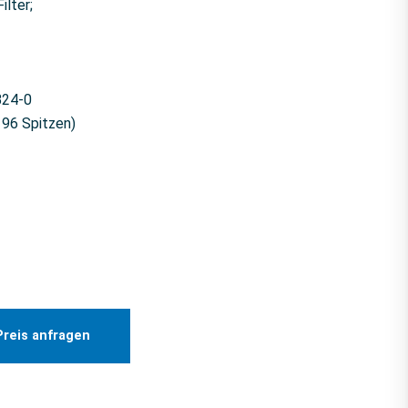
ilter;
B24-0
 96 Spitzen)
Preis anfragen