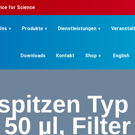
rvice for Science
Uns
Produkte
Dienstleistungen
Veranstal
Downloads
Kontakt
Shop
English
spitzen Typ
50 µl, Filter