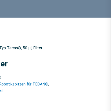
Typ Tecan®, 50 µl, Filter
ter
B
Robotikspitzen für TECAN®
,
al