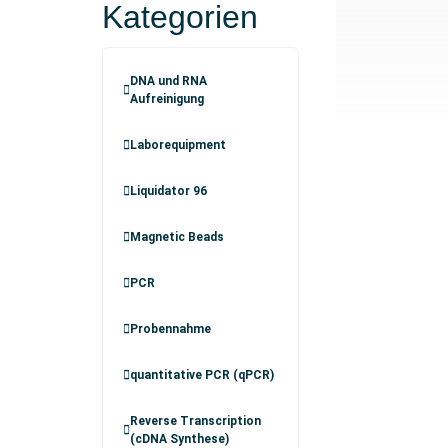
Kategorien
DNA und RNA
Aufreinigung
Laborequipment
Liquidator 96
Magnetic Beads
PCR
Probennahme
quantitative PCR (qPCR)
Reverse Transcription
(cDNA Synthese)