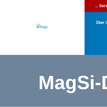
... Se
Über 
MagSi-