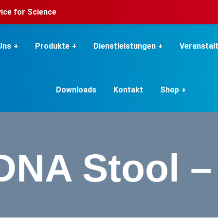
rvice for Science
Uns
Produkte
Dienstleistungen
Veranstal
Downloads
Kontakt
Shop
DNA Stool –