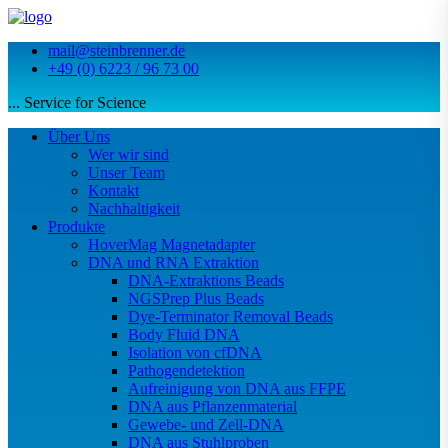
mail@steinbrenner.de
+49 (0) 6223 / 96 73 00
... Service for Science
Über Uns
Wer wir sind
Unser Team
Kontakt
Nachhaltigkeit
Produkte
HoverMag Magnetadapter
DNA und RNA Extraktion
DNA-Extraktions Beads
NGSPrep Plus Beads
Dye-Terminator Removal Beads
Body Fluid DNA
Isolation von cfDNA
Pathogendetektion
Aufreinigung von DNA aus FFPE
DNA aus Pflanzenmaterial
Gewebe- und Zell-DNA
DNA aus Stuhlproben