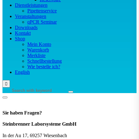
Dienstleistungen
Pipettenservice
Veranstaltungen
qPCR Seminar
Downloads
Kontakt
Shop
Mein Konto
Warenkorb
Merkliste
Schnellbestellung
Wie bestelle ich?
English
Sie haben Fragen?
Steinbrenner Laborsysteme GmbH
In der Au 17, 69257 Wiesenbach