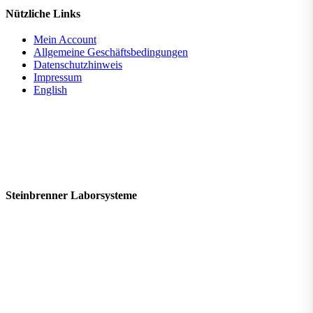
Nützliche Links
Mein Account
Allgemeine Geschäftsbedingungen
Datenschutzhinweis
Impressum
English
Steinbrenner ­Laborsysteme
In der Au 17, 69257 Wiesenbach
+49 (0) 6223 / 96730-0
mail@steinbrenner.de