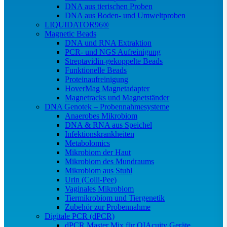
DNA aus tierischen Proben
DNA aus Boden- und Umweltproben
LIQUIDATOR96®
Magnetic Beads
DNA und RNA Extraktion
PCR- und NGS Aufreinigung
Streptavidin-gekoppelte Beads
Funktionelle Beads
Proteinaufreinigung
HoverMag Magnetadapter
Magnetracks und Magnetständer
DNA Genotek – Probennahmesysteme
Anaerobes Mikrobiom
DNA & RNA aus Speichel
Infektionskrankheiten
Metabolomics
Mikrobiom der Haut
Mikrobiom des Mundraums
Mikrobiom aus Stuhl
Urin (Colli-Pee)
Vaginales Mikrobiom
Tiermikrobiom und Tiergenetik
Zubehör zur Probennahme
Digitale PCR (dPCR)
dPCR Master Mix für QIAcuity Geräte