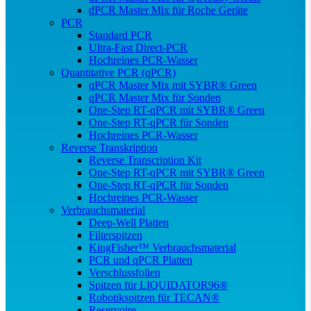
dPCR Master Mix für Roche Geräte
PCR
Standard PCR
Ultra-Fast Direct-PCR
Hochreines PCR-Wasser
Quantitative PCR (qPCR)
qPCR Master Mix mit SYBR® Green
qPCR Master Mix für Sonden
One-Step RT-qPCR mit SYBR® Green
One-Step RT-qPCR für Sonden
Hochreines PCR-Wasser
Reverse Transkription
Reverse Transcription Kit
One-Step RT-qPCR mit SYBR® Green
One-Step RT-qPCR für Sonden
Hochreines PCR-Wasser
Verbrauchsmaterial
Deep-Well Platten
Filterspitzen
KingFisher™ Verbrauchsmaterial
PCR und qPCR Platten
Verschlussfolien
Spitzen für LIQUIDATOR96®
Robotikspitzen für TECAN®
Reservoire