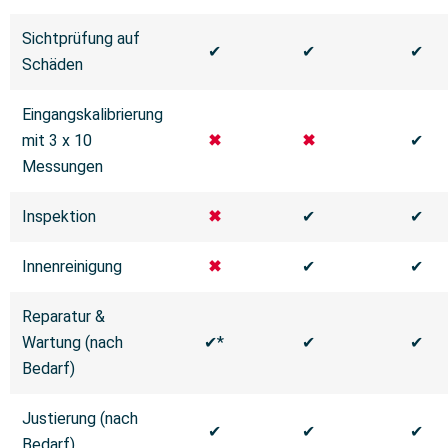
Sichtprüfung auf
✔
✔
✔
Schäden
Eingangskalibrierung
mit 3 x 10
✖
✖
✔
Messungen
Inspektion
✖
✔
✔
Innenreinigung
✖
✔
✔
Reparatur &
Wartung (nach
✔*
✔
✔
Bedarf)
Justierung (nach
✔
✔
✔
Bedarf)