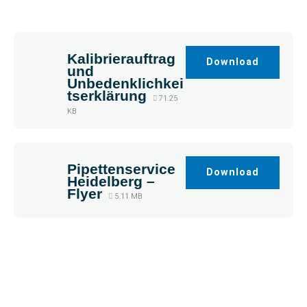
Kalibrierauftrag
Download
und
Unbedenklichkei
tserklärung
71.25
KB
Pipettenservice
Download
Heidelberg –
Flyer
5.11 MB