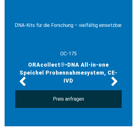
DNA-Kits für die Forschung – vielfältig einsetzbar.
OC-175
ORAcollect®•DNA All-in-one
Speichel Probennahmesystem, CE-
S
IVD
Preis anfragen