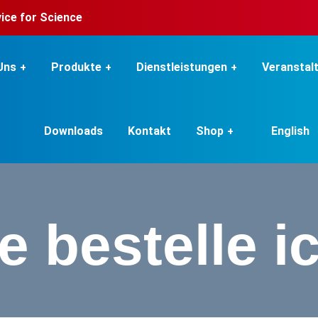
rvice for Science
Uns
Produkte
Dienstleistungen
Veranstal
Downloads
Kontakt
Shop
English
e bestelle i