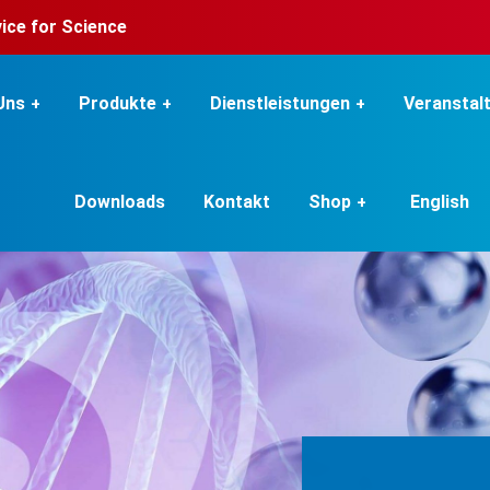
rvice for Science
Uns
Produkte
Dienstleistungen
Veranstal
Downloads
Kontakt
Shop
English