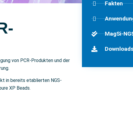
Fakten
Anwendun
R-
MagSi-NGS
Download
inigung von PCR-Produkten und der
rung.
kt in bereits etablierten NGS-
pure XP Beads.