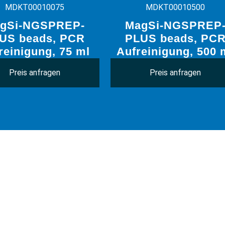
MDKT00010075
MDKT00010500
gSi-NGSPREP-
MagSi-NGSPREP
US beads, PCR
PLUS beads, PC
reinigung, 75 ml
Aufreinigung, 500 
Preis anfragen
Preis anfragen