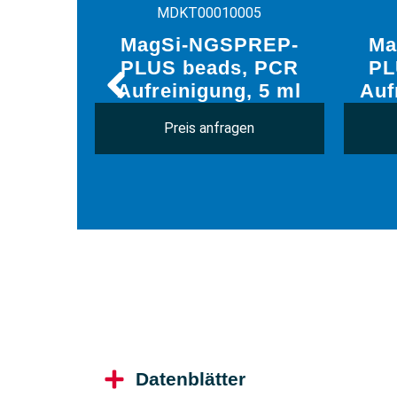
MDKT00010005
MagSi-NGSPREP-
Ma
PLUS beads, PCR
PL
Aufreinigung, 5 ml
Auf
Preis anfragen
Datenblätter