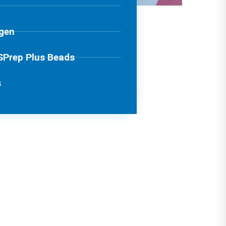
gen
Prep Plus Beads
s