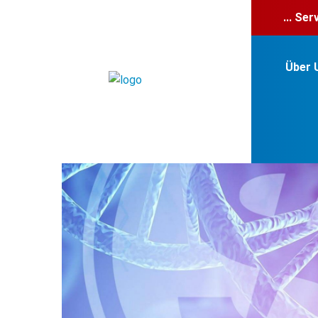
... Se
Über 