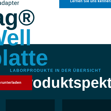
Lernen Sie uns kennen
adapter
ag®
ell
latte
LABORPRODUKTE IN DER ÜBERSICHT
er Produktspek
erunterladen