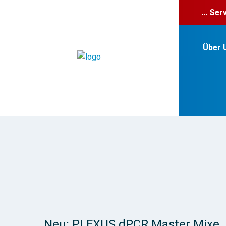
... Se
Über 
Neu: PLEXUS dPCR Master Mixe