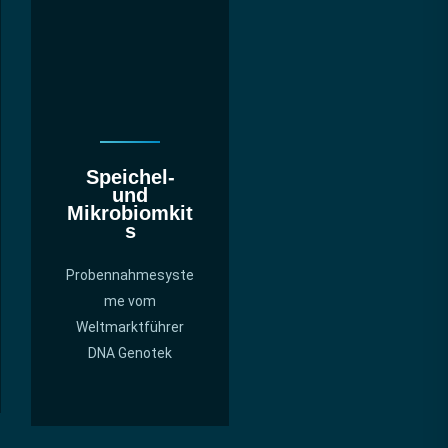
Speichel-
und
Mikrobiomkit
s
Probennahmesyste
me vom
Weltmarktführer
DNA Genotek