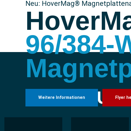
Neu: HoverMag® Magnetplatten
HoverM
96/384-W
Magnetp
Uns
Weitere Informationen
Flyer h