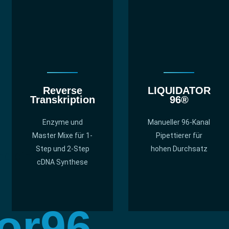
Reverse
LIQUIDATOR
Transkription
96®
Enzyme und
Manueller 96-Kanal
Master Mixe für 1-
Pipettierer für
Step und 2-Step
hohen Durchsatz
und einfach
cDNA Synthese
or96