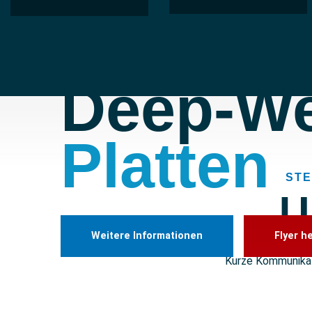
Deep-We
Platten
ST
U
Weitere Informationen
Flyer h
Wir
Kurze Kommunikat