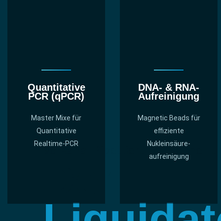
Quantitative
DNA- & RNA-
PCR (qPCR)
Aufreinigung
Master Mixe für
Magnetic Beads für
Quantitative
effiziente
Realtime-PCR
Nukleinsäure­
96-Kanal Pipettierung - schnell 
aufreinigung
Der
Liquidat