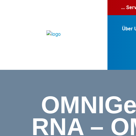
... Se
Über 
OMNIGe
RNA – OM