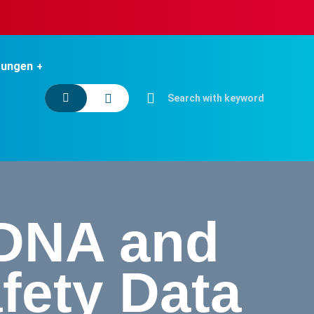
tungen
DNA and
fety Data