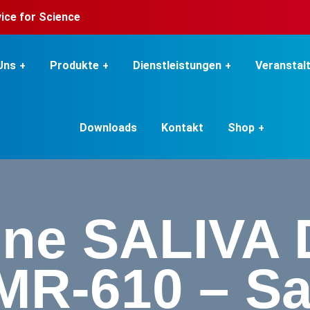
rvice for Science
Uns
Produkte
Dienstleistungen
Veranstal
Downloads
Kontakt
Shop
ne SALIVA 
R-610 – Sa