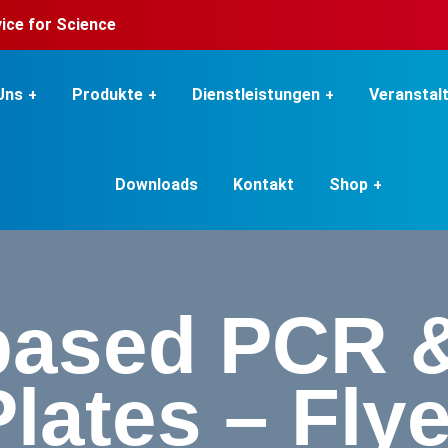
rvice for Science
Uns
Produkte
Dienstleistungen
Veranstal
Downloads
Kontakt
Shop
-based PCR 
Plates – Flye