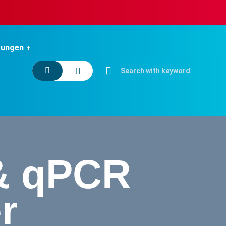
tungen
& qPCR
r