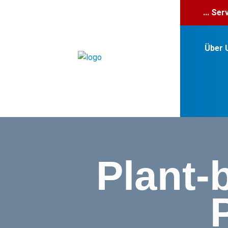
... Se
Über 
Plant