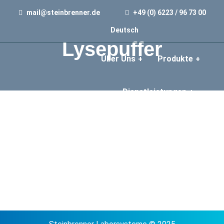
mail@steinbrenner.de
+49 (0) 6223 / 96 73 00
Deutsch
Lysepuffer
Über Uns
Produkte
Dienstleistungen
Veranstaltungen
Downloads
Kontakt
Shop
English