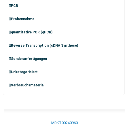
PCR
Probennahme
quantitative PCR (qPCR)
Reverse Transcription (cDNA Synthese)
Sonderanfertigungen
Unkategorisiert
Verbrauchsmaterial
MDKT00240960