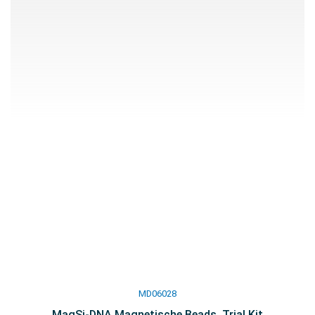
MD06028
MagSi-DNA Magnetische Beads, Trial Kit