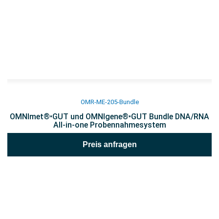
OMR-ME-205-Bundle
OMNImet®•GUT und OMNIgene®•GUT Bundle DNA/RNA
All-in-one Probennahmesystem
Preis anfragen