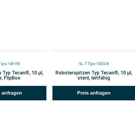
Tips-10F-FB
SL-TTips-10CS-B
 Typ Tecan®, 10 µl,
Roboterspitzen Typ Tecan®, 10 µl,
er, FlipBox
steril, leitfähig
s anfragen
Preis anfragen