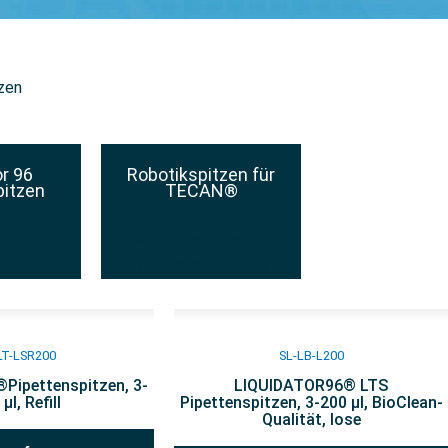
zen
or 96
Robotikspitzen für
pitzen
TECAN®
Robotikspitzen für
TECAN® Systeme
LT-LSR200
SL-LB-L200
Pipettenspitzen, 3-
LIQUIDATOR96® LTS
µl, Refill
Pipettenspitzen, 3-200 µl, BioClean-
Qualität, lose