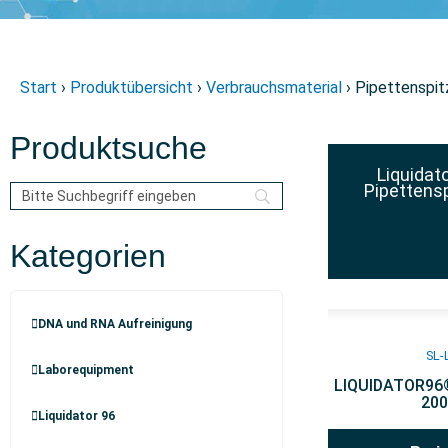
Start
›
Produktübersicht
›
Verbrauchsmaterial
› Pipettenspit
Produktsuche
Liquidat
Pipettens
Kategorien
DNA und RNA Aufreinigung
SL-
Laborequipment
LIQUIDATOR96®
200 
Liquidator 96