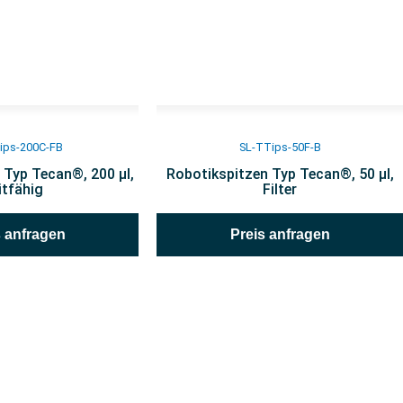
ips-200C-FB
SL-TTips-50F-B
 Typ Tecan®, 200 µl,
Robotikspitzen Typ Tecan®, 50 µl,
eitfähig
Filter
s anfragen
Preis anfragen