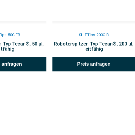
Tips-50C-FB
SL-TTips-200C-B
 Typ Tecan®, 50 µl,
Roboterspitzen Typ Tecan®, 200 µl,
eitfähig
leitfähig
s anfragen
Preis anfragen