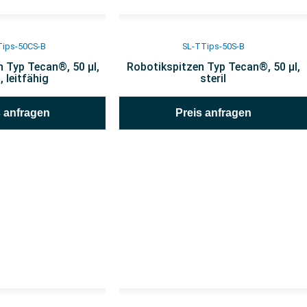
Tips-50CS-B
SL-TTips-50S-B
 Typ Tecan®, 50 µl,
Robotikspitzen Typ Tecan®, 50 µl,
l, leitfähig
steril
s anfragen
Preis anfragen