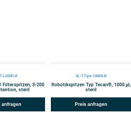
LT-L200FLR
SL-TTips-1000S-B
Filterspitzen, 3-200
Robotikspitzen Typ Tecan®, 1000 µl,
etention, steril
steril
s anfragen
Preis anfragen