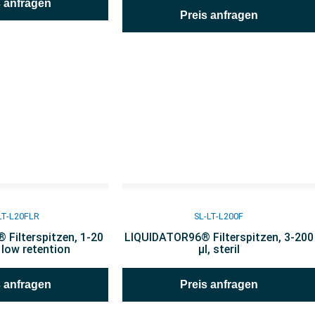
s anfragen
Preis anfragen
LT-L20FLR
SL-LT-L200F
Filterspitzen, 1-20
LIQUIDATOR96® Filterspitzen, 3-200
l, low retention
µl, steril
s anfragen
Preis anfragen