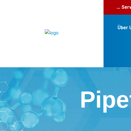
... Se
Über 
Pipe