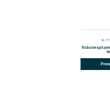
SL-TT
Roboterspitzen
l
Prei