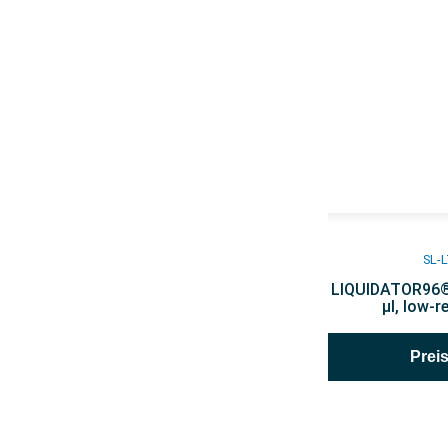
SL-
LIQUIDATOR96® 
µl, low-r
Prei