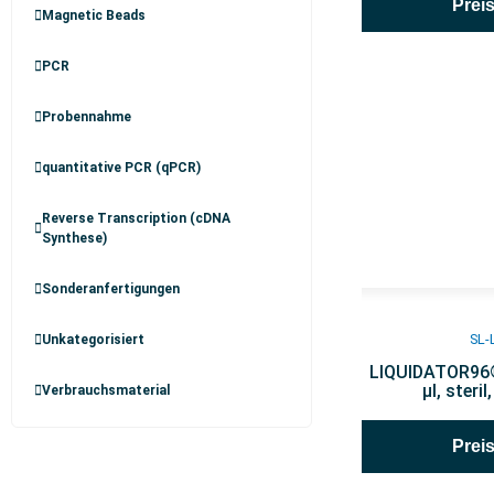
Prei
Magnetic Beads
PCR
Probennahme
quantitative PCR (qPCR)
Reverse Transcription (cDNA
Synthese)
Sonderanfertigungen
SL-
Unkategorisiert
LIQUIDATOR96® 
µl, steri
Verbrauchsmaterial
Prei