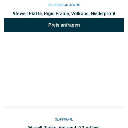
SL-PP96R-4L-BWHS
96-well Platte, Rigid Frame, Vollrand, Niederprofil
Preis anfragen
SL-PP96-4L
96-well Platte, Vollrand, 0.1 ml/well