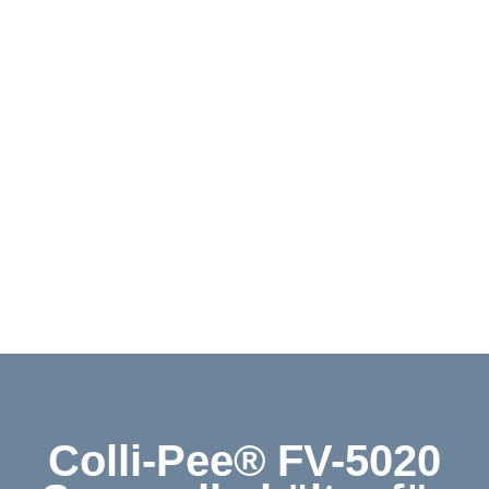
Downloads
Kontakt
Shop
English
Colli-Pee® FV-5020