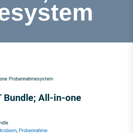
mesystem
-one Probennahmesystem
undle; All-in-one
ndle
krobiom
,
Probennahme