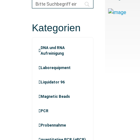
Kategorien
DNA und RNA
Aufreinigung
Laborequipment
Liquidator 96
Magnetic Beads
PCR
Probennahme
quantitative PCR (qPCR)