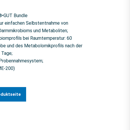
•GUT Bundle
ur einfachen Selbstentnahme von
 Darmmikrobioms und Metaboliten;
biomprofils bei Raumtemperatur: 60
robe und des Metabolomikprofils nach der
 Tage;
 Probennahmesystem;
ME-200)
oduktseite