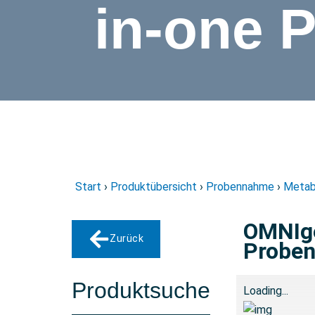
in-one 
Start
›
Produktübersicht
›
Probennahme
›
Metab
OMNIge
Zurück
Probe
Produktsuche
Loading...