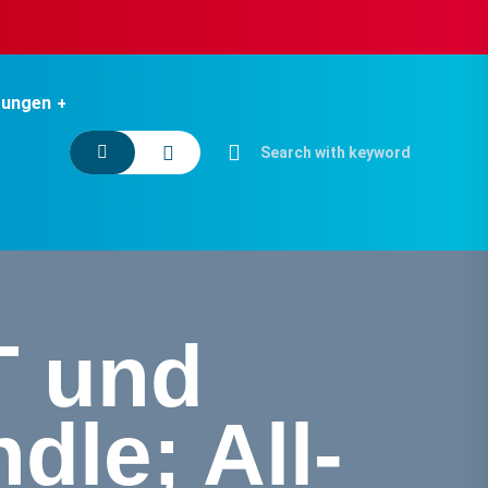
tungen
 und
le; All-