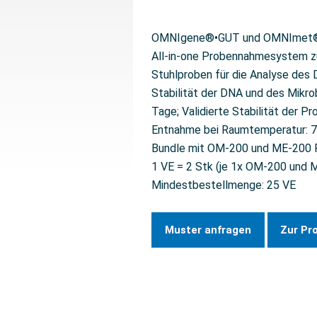
OMNIgene®•GUT und OMNImet®
All-in-one Probennahmesystem z
Stuhlproben für die Analyse des
Stabilität der DNA und des Mikro
Tage; Validierte Stabilität der P
Entnahme bei Raumtemperatur: 7
Bundle mit OM-200 und ME-200
1 VE = 2 Stk (je 1x OM-200 und 
Mindestbestellmenge: 25 VE
Muster anfragen
Zur Pr