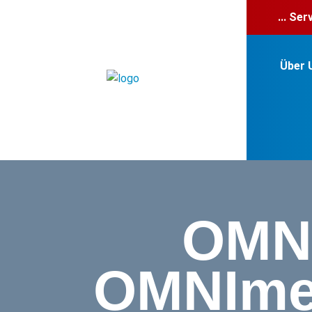
... Se
Über 
OMN
OMNImet