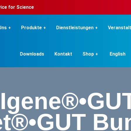
rvice for Science
Uns
Produkte
Dienstleistungen
Veranstal
Downloads
Kontakt
Shop
English
Igene®•GUT
®•GUT Bund