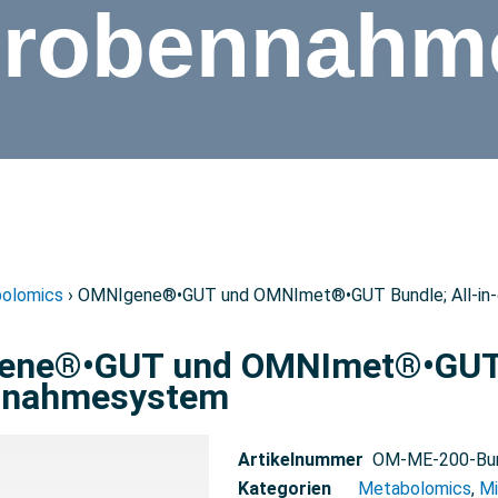
Probennah
olomics
› OMNIgene®•GUT und OMNImet®•GUT Bundle; All-in
ne®•GUT und OMNImet®•GUT B
nnahmesystem
Artikelnummer
OM-ME-200-Bu
Kategorien
Metabolomics
,
Mi