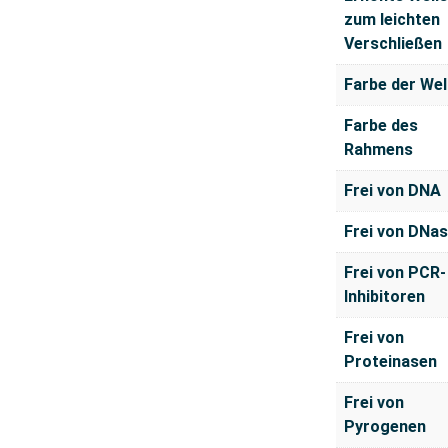
zum leichten
Verschließen
Farbe der Wel
Farbe des
Rahmens
Frei von DNA
Frei von DNa
Frei von PCR-
Inhibitoren
Frei von
Proteinasen
Frei von
Pyrogenen