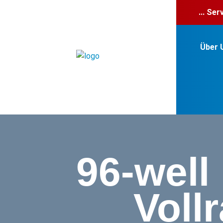
... Se
Über 
96-well
Voll