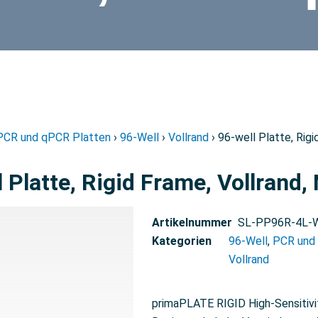
PCR und qPCR Platten
›
96-Well
›
Vollrand
› 96-well Platte, Rigi
 Platte, Rigid Frame, Vollrand, 
Artikelnummer
SL-PP96R-4L
Kategorien
96-Well
,
PCR und
Vollrand
primaPLATE RIGID High-Sensitiv