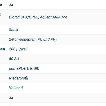
e
Ja
t
Biorad CFX/OPUS, Agilent ARIA MX
Stück
2-Komponenten (PC und PP)
men
200 µl/well
50 Stk.
primaPLATE RIGID
Niederprofil
Vollrand
Ja