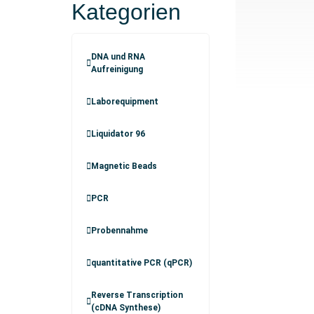
Kategorien
DNA und RNA
Aufreinigung
Laborequipment
Liquidator 96
Magnetic Beads
PCR
Probennahme
quantitative PCR (qPCR)
Reverse Transcription
(cDNA Synthese)