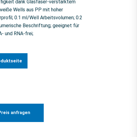
figkeit dank Glasfaser-verstärktem
 weiße Wells aus PP mit hoher
rprofil; 0.1 ml/Well Arbeitsvolumen; 0.2
umerische Beschriftung; geeignet für
 und RNA-frei;
oduktseite
Preis anfragen