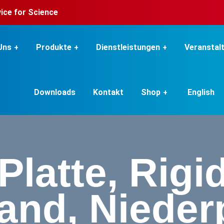
rvice for Science
Uns
Produkte
Dienstleistungen
Veranstal
Downloads
Kontakt
Shop
English
 Platte, Rigi
rand, Niederp