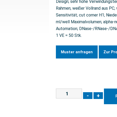
Design; sehr hohe Verwindungstei
Rahmen; weißer Vollrand aus PC;
Sensitivität; cut corner H1; Niede
ml/well Maximalvolumen; alpha-n
Automation; DNase-/RNase-/DNA-
1 VE = 50 Stk.
Muster anfragen
Zur Pr
-
+