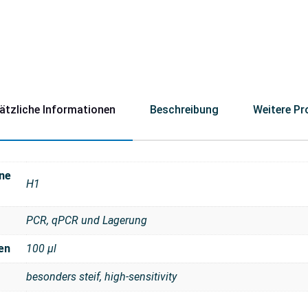
ätzliche Informationen
Beschreibung
Weitere Pr
ne
H1
PCR, qPCR und Lagerung
en
100 μl
besonders steif, high-sensitivity