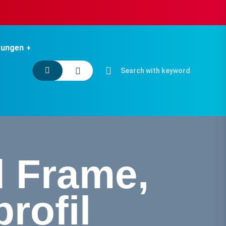
tungen
d Frame,
rofil