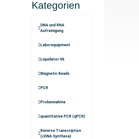
Kategorien
DNA und RNA
Aufreinigung
Laborequipment
Liquidator 96
Magnetic Beads
PCR
Probennahme
quantitative PCR (qPCR)
Reverse Transcription
(cDNA Synthese)