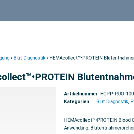
igung
›
Blut Diagnostik
› HEMAcollect™•PROTEIN Blutentnahmer
llect™•PROTEIN Blutentnahme
Artikelnummer
HCPP-RUO-100
Kategorien
Blut Diagnostik
,
P
HEMAcollect™•PROTEIN Blood Co
Anwendung: Blutentnahmerörchen 