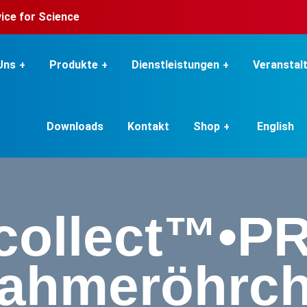
rvice for Science
Uns
Produkte
Dienstleistungen
Veranstal
Downloads
Kontakt
Shop
English
ollect™•P
nahmeröhrch