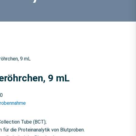
öhrchen, 9 mL
röhrchen, 9 mL
0
robennahme
llection Tube (BCT);
für die Proteinanalytik von Blutproben.