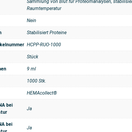
Sammlung von Blut für Proteomanalysen, stabilisier
Raumtemperatur
Nein
n
Stabilisiert Proteine
tikelnummer
HCPP-RUO-1000
Stück
men
9 ml
1000 Stk.
HEMAcollect®
NA bei
Ja
tur
NA bei
Ja
tur