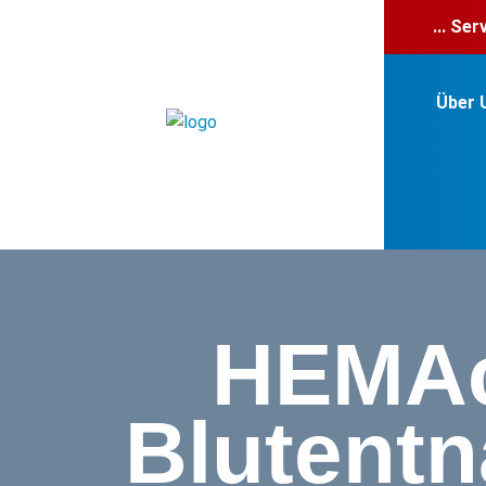
... Se
Über 
HEMAc
Blutent