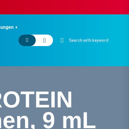
tungen
ROTEIN
en, 9 mL