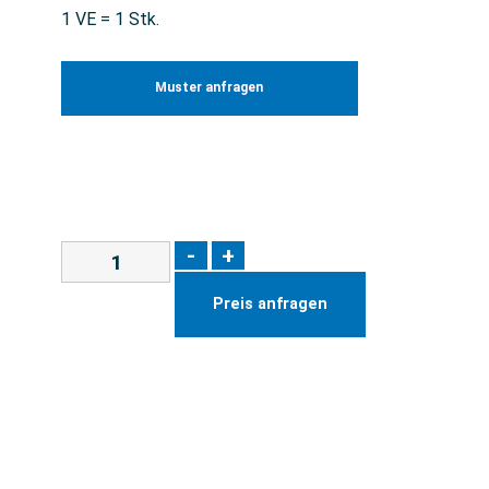
1 VE = 1 Stk.
Muster anfragen
-
+
Preis anfragen