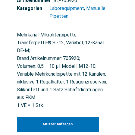
Artikelnummer
SL-705920
Kategorien
Laborequipment
,
Manuelle
Pipetten
Mehrkanal-Mikroliterpipette
Transferpette® S -12, Variabel, 12-Kanal;
DE-M;
Brand Artikelnummer: 705920;
Volumen: 0,5 – 10 µl; Modell: M12-10;
Variable Mehrkanalpipette mit 12 Kanälen;
inklusive 1 Regalhalter, 1 Reagenzreservoir,
Silikonfett und 1 Satz Schaftdichtungen
aus FKM
1 VE = 1 Stk.
Muster anfragen