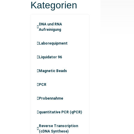
Kategorien
DNA und RNA
Aufreinigung
Laborequipment
Liquidator 96
Magnetic Beads
PCR
Probennahme
quantitative PCR (qPCR)
Reverse Transcription
(cDNA Synthese)