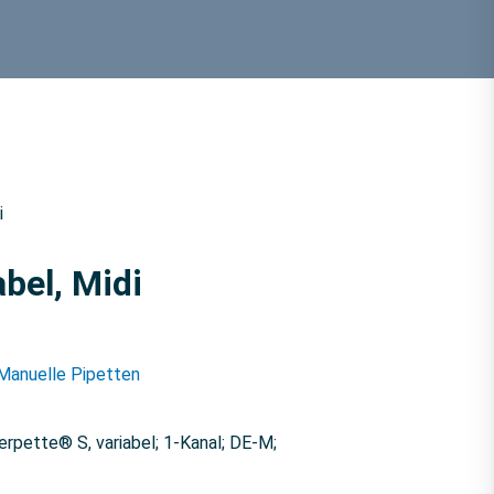
i
bel, Midi
Manuelle Pipetten
erpette® S, variabel; 1-Kanal; DE-M;