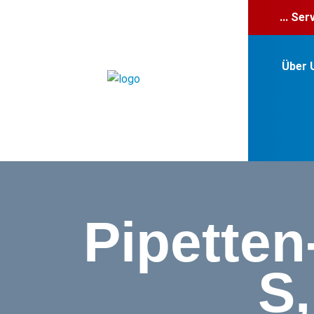
... Se
Über 
Pipetten
S,