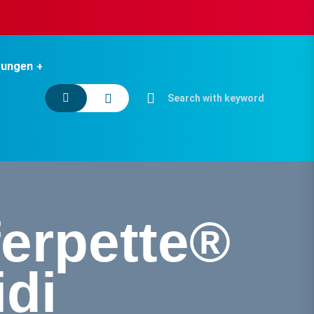
tungen
ferpette®
idi