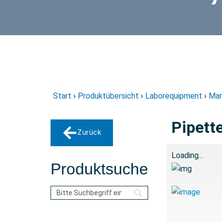
Start
›
Produktübersicht
›
Laborequipment
›
Man
Pipett
Zurück
Loading...
Produktsuche