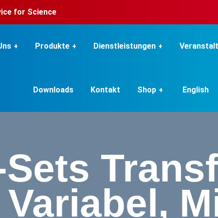
rvice for Science
Uns
Produkte
Dienstleistungen
Veranstal
Downloads
Kontakt
Shop
English
-Sets Trans
 Variabel, M