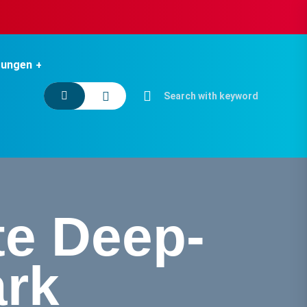
tungen
te Deep-
ark