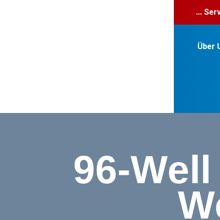
... Se
Über 
96-Well
We