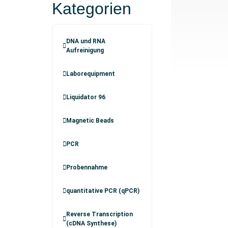
Kategorien
DNA und RNA
Aufreinigung
Laborequipment
Liquidator 96
Magnetic Beads
PCR
Probennahme
quantitative PCR (qPCR)
Reverse Transcription
(cDNA Synthese)