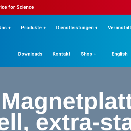
rvice for Science
Uns
Produkte
Dienstleistungen
Veranstal
Downloads
Kontakt
Shop
English
 Magnetplat
ll, extra-st