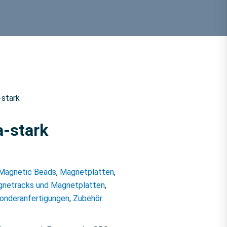
-stark
a-stark
Magnetic Beads
,
Magnetplatten
,
netracks und Magnetplatten
,
onderanfertigungen
,
Zubehör