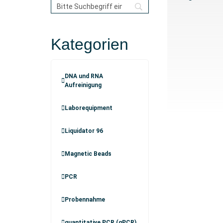
Kategorien
DNA und RNA
Aufreinigung
Laborequipment
Liquidator 96
Magnetic Beads
PCR
Probennahme
quantitative PCR (qPCR)