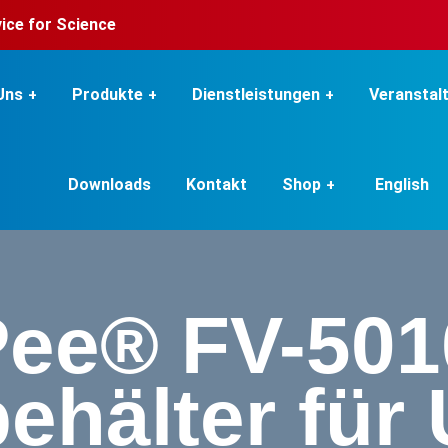
rvice for Science
Uns
Produkte
Dienstleistungen
Veranstal
Downloads
Kontakt
Shop
English
-Pee® FV-50
hälter für U