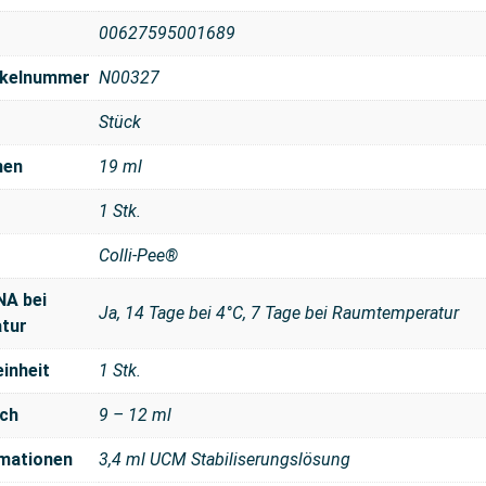
00627595001689
tikelnummer
N00327
Stück
men
19 ml
1 Stk.
Colli-Pee®
NA bei
Ja, 14 Tage bei 4°C, 7 Tage bei Raumtemperatur
tur
inheit
1 Stk.
ch
9 – 12 ml
rmationen
3,4 ml UCM Stabiliserungslösung