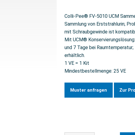
Colli-Pee® FV-5010 UCM Sammelb
Sammlung von Erststrahlurin; Pr
mit Schraubgewinde ist kompati
Mit UCM® Konservierungslösung: s
und 7 Tage bei Raumtemperatur; 
erhältlich.
1 VE = 1 Kit
Mindestbestellmenge: 25 VE
Muster anfragen
Zur Pr