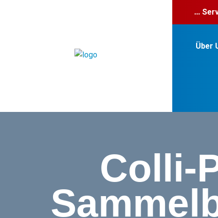
... Se
Über 
Colli
Sammelbe