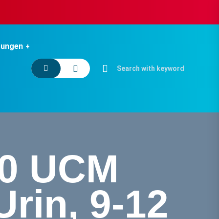
tungen
10 UCM
rin, 9-12