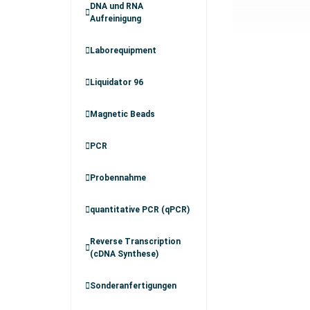
DNA und RNA
Aufreinigung
Laborequipment
Liquidator 96
Magnetic Beads
PCR
Probennahme
quantitative PCR (qPCR)
Reverse Transcription
(cDNA Synthese)
Sonderanfertigungen