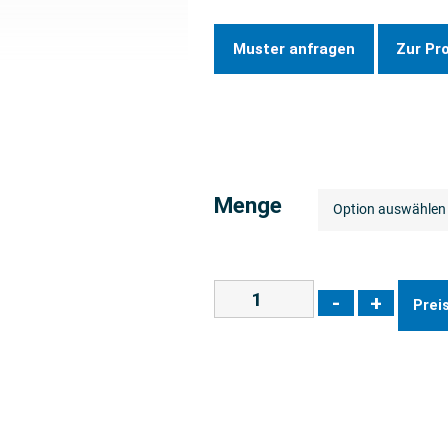
Muster anfragen
Zur Pr
Menge
-
+
Prei