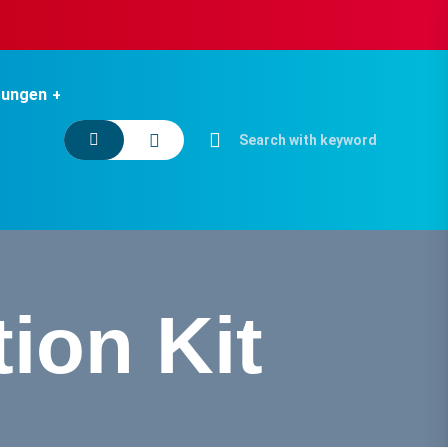
tungen
ion Kit