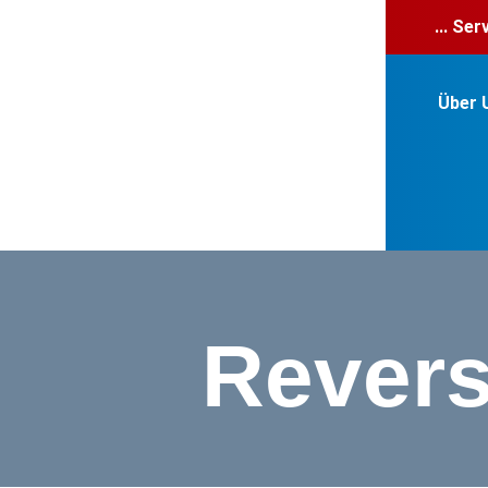
... Se
Über 
Revers