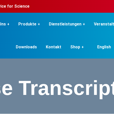
rvice for Science
Uns
Produkte
Dienstleistungen
Veranstal
Downloads
Kontakt
Shop
English
e Transcript