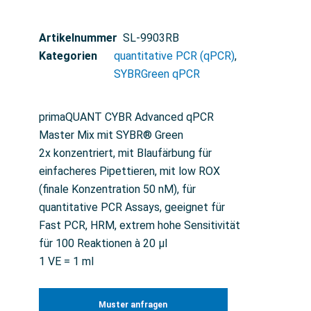
Artikelnummer
SL-9903RB
Kategorien
quantitative PCR (qPCR)
,
SYBRGreen qPCR
primaQUANT CYBR Advanced qPCR
Master Mix mit SYBR® Green
2x konzentriert, mit Blaufärbung für
einfacheres Pipettieren, mit low ROX
(finale Konzentration 50 nM), für
quantitative PCR Assays, geeignet für
Fast PCR, HRM, extrem hohe Sensitivität
für 100 Reaktionen à 20 µl
1 VE = 1 ml
Muster anfragen