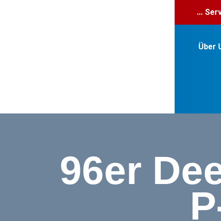
... Se
Über 
96er Dee
P