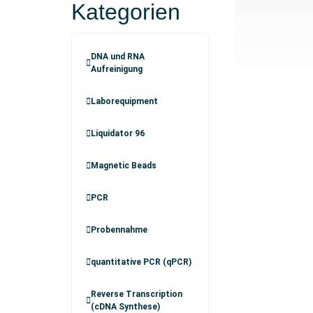
Kategorien
DNA und RNA
Aufreinigung
Laborequipment
Liquidator 96
Magnetic Beads
PCR
Probennahme
quantitative PCR (qPCR)
Reverse Transcription
(cDNA Synthese)