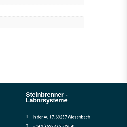
Steinbrenner ­
Laborsysteme
In der Au 17, 69257 Wiesenbach
+49 (0) 6223 / 96730-0