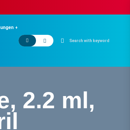
tungen
, 2.2 ml,
il