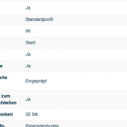
Ja
Standardprofil
96
Steril
Ja
se
Ja
che
Eingeprägt
s zum
Ja
chließen
inheit
50 Stk.
ls
Pyramidenboden