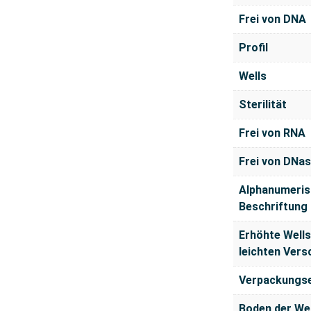
Frei von DNA
Profil
Wells
Sterilität
Frei von RNA
Frei von DNa
Alphanumeris
Beschriftung
Erhöhte Well
leichten Vers
Verpackungse
Boden der Wel