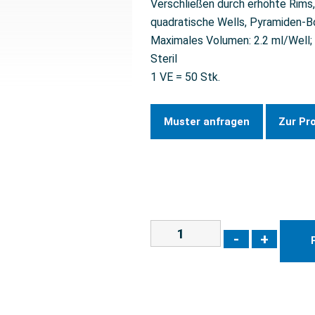
Verschließen durch erhöhte Rims,
quadratische Wells, Pyramiden-
Maximales Volumen: 2.2 ml/Well;
Steril
1 VE = 50 Stk.
Muster anfragen
Zur Pr
-
+