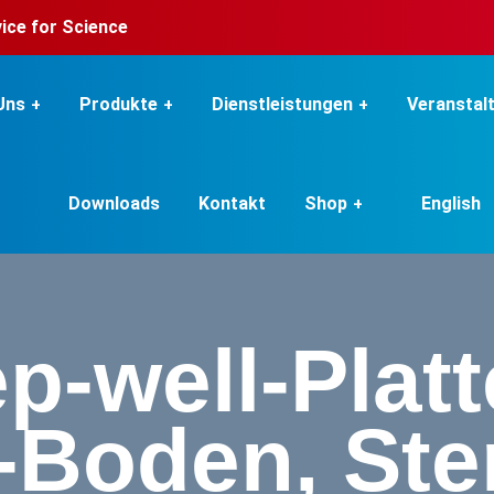
rvice for Science
Uns
Produkte
Dienstleistungen
Veranstal
Downloads
Kontakt
Shop
English
p-well-Platte
-Boden, Ster