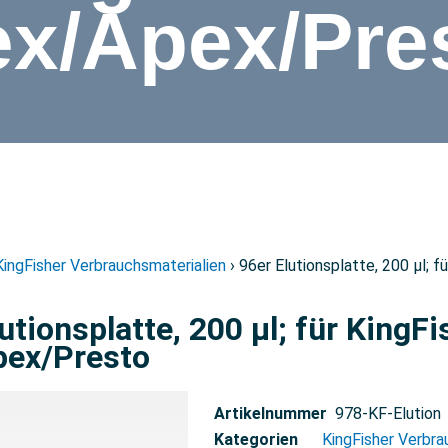
ex/Apex/Pre
KingFisher Verbrauchsmaterialien
› 96er Elutionsplatte, 200 µl; 
utionsplatte, 200 µl; für KingFi
pex/Presto
Artikelnummer
978-KF-Elution
Kategorien
KingFisher Verbra