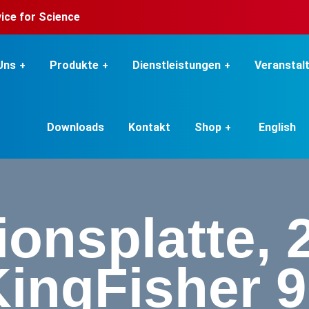
rvice for Science
Uns
Produkte
Dienstleistungen
Veranstal
Downloads
Kontakt
Shop
English
ionsplatte, 2
ingFisher 