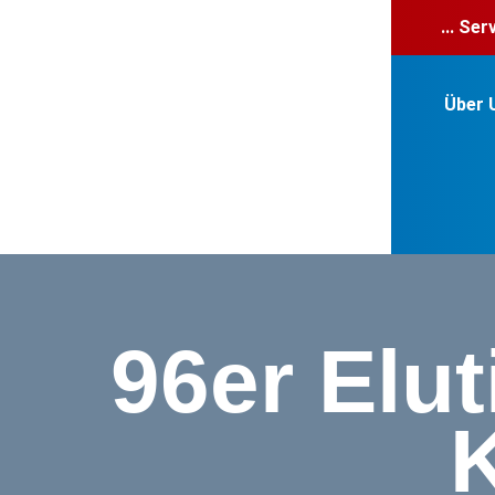
... Se
Über 
96er Elut
K