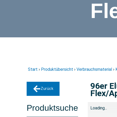
Fl
Start
›
Produktübersicht
›
Verbrauchsmaterial
›
96er El
Zurück
Flex/A
Produktsuche
Loading...