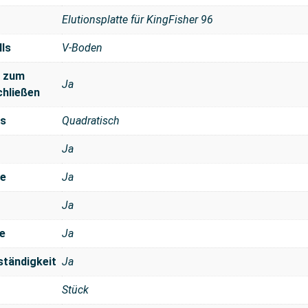
Elutionsplatte für KingFisher 96
ls
V-Boden
s zum
Ja
chließen
ls
Quadratisch
Ja
se
Ja
Ja
e
Ja
ständigkeit
Ja
Stück