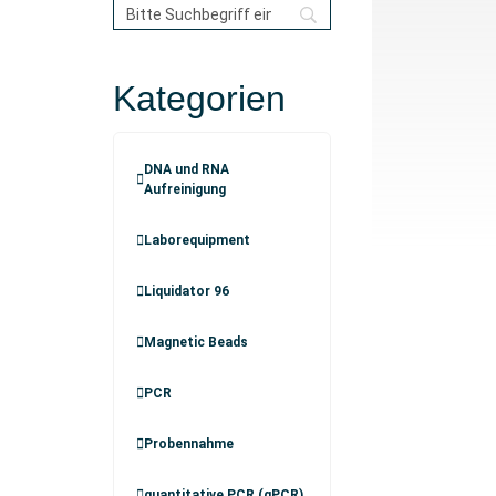
Kategorien
DNA und RNA
Aufreinigung
Laborequipment
Liquidator 96
Magnetic Beads
PCR
Probennahme
quantitative PCR (qPCR)