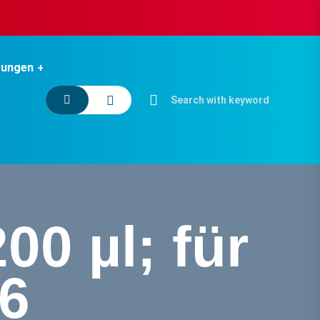
tungen
00 µl; für
96