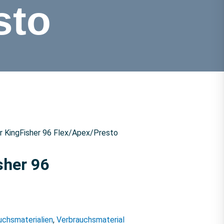
sto
für KingFisher 96 Flex/Apex/Presto
sher 96
uchsmaterialien
,
Verbrauchsmaterial