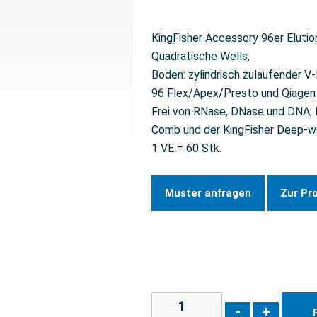
KingFisher Accessory 96er Elutio
Quadratische Wells;
Boden: zylindrisch zulaufender V
96 Flex/Apex/Presto und Qiagen B
Frei von RNase, DNase und DNA
Comb und der KingFisher Deep-w
1 VE = 60 Stk.
Muster anfragen
Zur Pr
-
+