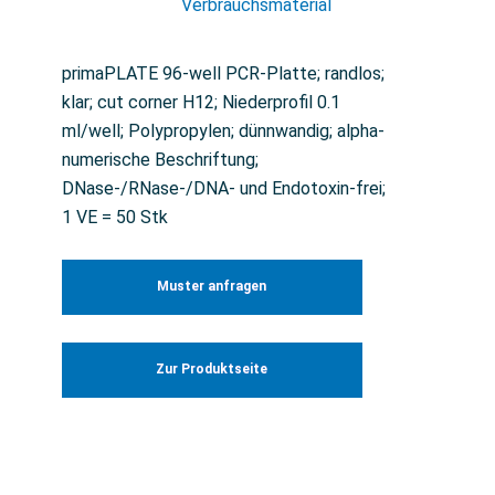
Verbrauchsmaterial
primaPLATE 96-well PCR-Platte; randlos;
klar; cut corner H12; Niederprofil 0.1
ml/well; Polypropylen; dünnwandig; alpha-
numerische Beschriftung;
DNase-/RNase-/DNA- und Endotoxin-frei;
1 VE = 50 Stk
Muster anfragen
Zur Produktseite