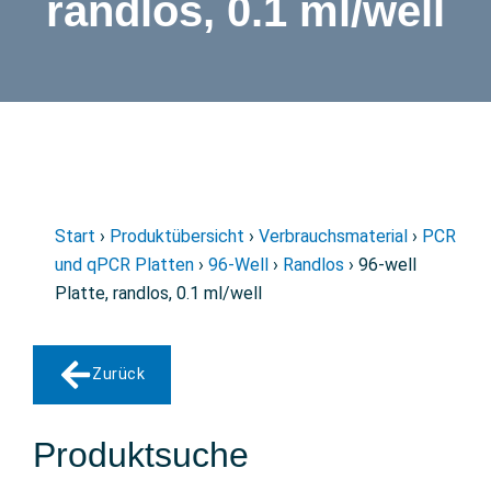
randlos, 0.1 ml/well
Start
›
Produktübersicht
›
Verbrauchsmaterial
›
PCR
und qPCR Platten
›
96-Well
›
Randlos
› 96-well
Platte, randlos, 0.1 ml/well
Zurück
Produktsuche