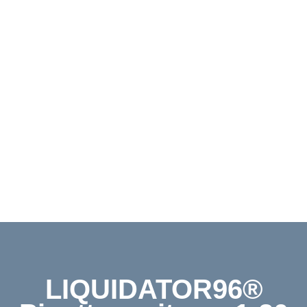
Downloads
Kontakt
Shop
English
LIQUIDATOR96®