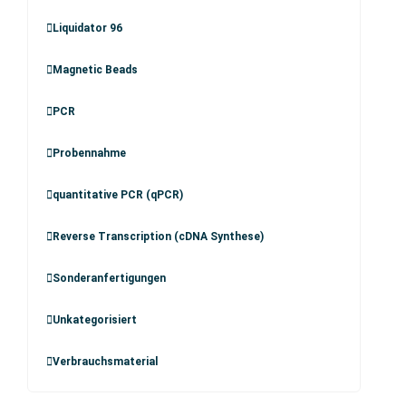
Liquidator 96
Magnetic Beads
PCR
Probennahme
quantitative PCR (qPCR)
Reverse Transcription (cDNA Synthese)
Sonderanfertigungen
Unkategorisiert
Verbrauchsmaterial