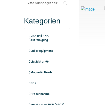
Kategorien
DNA und RNA
Aufreinigung
Laborequipment
Liquidator 96
Magnetic Beads
PCR
Probennahme
quantitative PCR (qPCR)