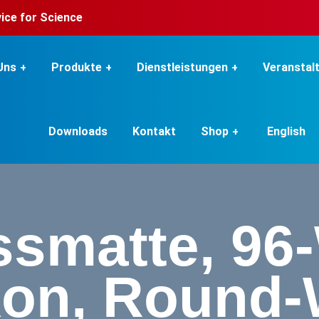
rvice for Science
Uns
Produkte
Dienstleistungen
Veranstal
Downloads
Kontakt
Shop
English
smatte, 96-
kon, Round-