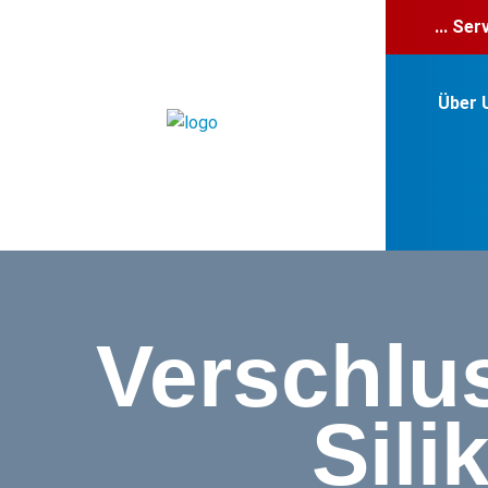
... Se
Über 
Verschlus
Sili