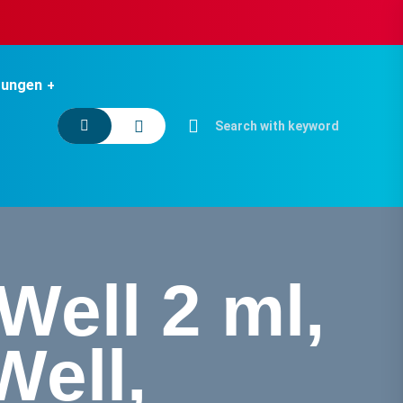
tungen
Well 2 ml,
Well,