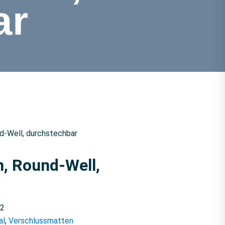
ar
nd-Well, durchstechbar
n, Round-Well,
2
al
,
Verschlussmatten