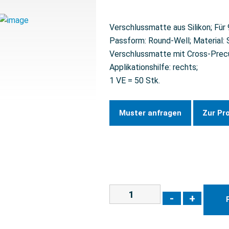
Verschlussmatte aus Silikon; Für
Passform: Round-Well; Material: S
Verschlussmatte mit Cross-Precut
Applikationshilfe: rechts;
1 VE = 50 Stk.
Muster anfragen
Zur Pr
-
+