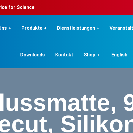
rvice for Science
Uns
Produkte
Dienstleistungen
Veranstal
Downloads
Kontakt
Shop
English
lussmatte, 9
ecut, Siliko