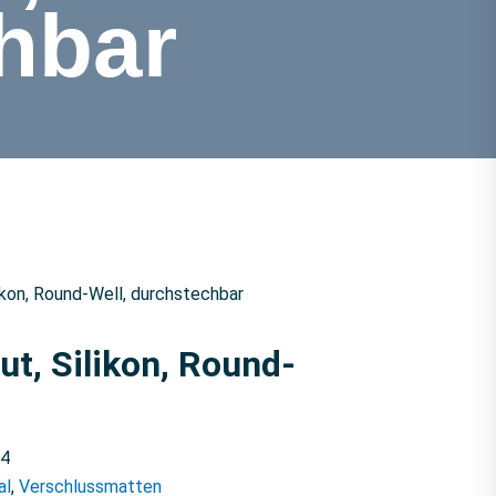
hbar
ikon, Round-Well, durchstechbar
t, Silikon, Round-
4
al
,
Verschlussmatten