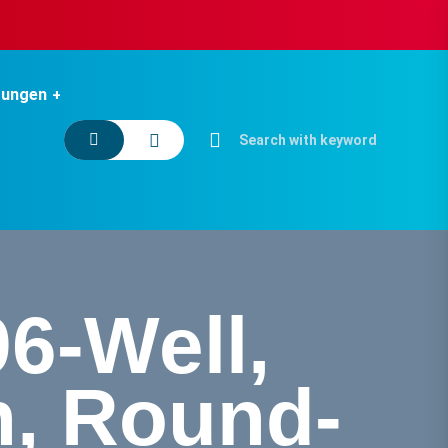
tungen
6-Well,
n, Round-