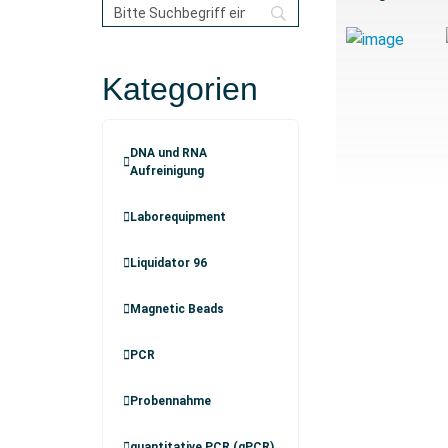
Kategorien
DNA und RNA
Aufreinigung
Laborequipment
Liquidator 96
Magnetic Beads
PCR
Probennahme
quantitative PCR (qPCR)