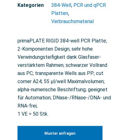
Kategorien
384-Well
,
PCR und qPCR
Platten
,
Verbrauchsmaterial
primaPLATE RIGID 384-well PCR Platte;
2-Komponenten Design; sehr hohe
Verwindungsteifigkeit dank Glasfaser-
verstärktem Rahmen; schwarzer Vollrand
aus PC; transparente Wells aus PP; cut
corner A24; 55 µl/well Maximalvolumen;
alpha-numerische Beschriftung; geeignet
für Automation; DNase-/RNase-/DNA- und
RNA-frei;
1 VE = 50 Stk.
Muster anfragen